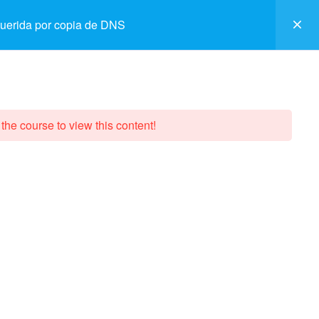
equerida por copia de DNS
DONATE
ABOUT
 the course to view this content!
CONTACT OR VISIT MADACC
MADACC BOARD INFORMATION
AND STATISTICS
WHAT SHOULD I DO WHEN