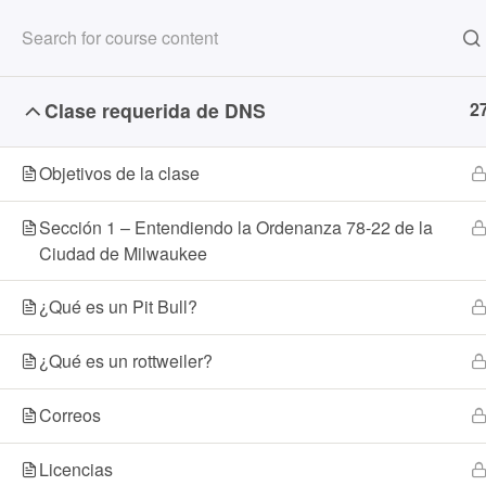
LOST AND FOUND PETS
AD
Clase requerida de DNS
2
Home
Courses
Objetivos de la clase
Sección 1 – Entendiendo la Ordenanza 78-22 de la
3839
Ciudad de Milwaukee
West
414-
¿Qué es un Pit Bull?
¿Qué es un rottweiler?
LOS
Correos
AD
SE
Licencias
VO